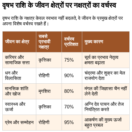
वृषभ राशि के जीवन क्षेत्रों पर नक्षत्रों का वर्चस्व
वृषभ राशि के नक्षत्र केवल स्वभाव नहीं बदलते, वे जीवन के प्रमुख क्षेत्रों पर
अपना विशेष वर्चस्व रखते हैं।
सबसे
वर्चस्व
जीवन का क्षेत्र
प्रभावी
मुख्य कारण
प्रतिशत
नक्षत्र
करियर और
सूर्य का प्रभाव नेतृत्व
कृत्तिका
75%
सामाजिक सत्ता
क्षमता बढ़ाता
धन और
चंद्रमा और शुक्र का मेल
रोहिणी
90%
विलासिता
राजयोग देता
मानसिक शांति
मंगल की जिज्ञासा चैन नहीं
मृगशिरा
80%
और खोज
लेने देती
स्वास्थ्य और
अग्नि देव पाचन और तेज
कृत्तिका
70%
ऊर्जा
नियंत्रित करते
आकर्षण की मुख्य ऊर्जा
प्रेम और सम्मोहन
रोहिणी
95%
बहुत प्रबल