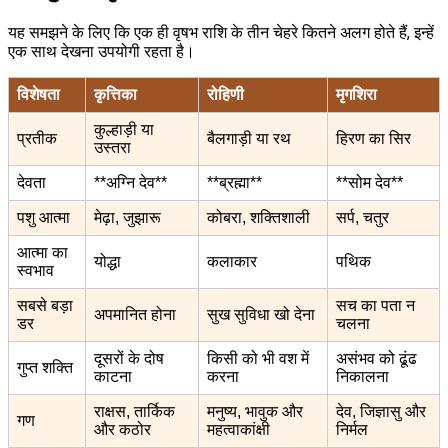
यह समझने के लिए कि एक ही वृषभ राशि के तीन चेहरे कितने अलग होते हैं, इन्हें
एक साथ देखना उपयोगी रहता है।
विशेषता
कृत्तिका
रोहिणी
मृगशिरा
कुल्हाड़ी या
प्रतीक
बैलगाड़ी या रथ
हिरण का सिर
उस्तरा
देवता
**अग्नि देव**
**ब्रह्मा**
**सोम देव**
पशु आत्मा
मेढ़ा, जुझारू
कोबरा, शक्तिशाली
सर्प, चतुर
आत्मा का
योद्धा
कलाकार
पथिक
स्वभाव
सबसे बड़ा
सच का पता न
अपमानित होना
सुख सुविधा खो देना
डर
चलना
दूसरों के दोष
किसी को भी वश में
असंभव को ढूंढ
गुप्त शक्ति
काटना
करना
निकालना
राक्षस, तार्किक
मनुष्य, भावुक और
देव, जिज्ञासु और
गण
और कठोर
महत्वाकांक्षी
निर्मल