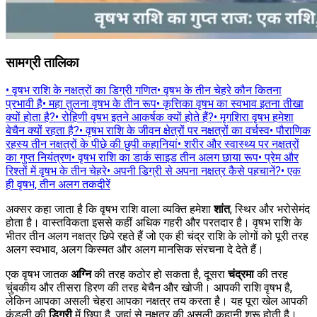
सामग्री तालिका
•
वृषभ राशि के नक्षत्रों का डिग्री गणित
•
वृषभ के तीन चेहरे कौन कितना
प्रभावी है
•
महा तुलना वृषभ के तीन रूप
•
कृत्तिका वृषभ का स्वभाव इतना तीखा
क्यों होता है?
•
रोहिणी वृषभ इतने आकर्षक क्यों होते हैं?
•
मृगशिरा वृषभ हमेशा
बेचैन क्यों रहता है?
•
वृषभ राशि के जीवन क्षेत्रों पर नक्षत्रों का वर्चस्व
•
पौराणिक
रहस्य तीन नक्षत्रों के पीछे की छुपी कहानियां
•
शरीर और स्वास्थ्य पर नक्षत्रों
का गुप्त नियंत्रण
•
वृषभ राशि का डार्क साइड तीन अलग छाया रूप
•
प्रेम और
रिश्तों में वृषभ के तीन चेहरे
•
अपनी डिग्री से अपना नक्षत्र कैसे पहचानें?
•
एक
ही वृषभ, तीन अलग तकदीरें
अक्सर कहा जाता है कि वृषभ राशि वाला व्यक्ति हमेशा
शांत
, स्थिर और भरोसेमंद
होता है। वास्तविकता इससे कहीं अधिक गहरी और परतदार है। वृषभ राशि के
भीतर तीन अलग नक्षत्र छिपे रहते हैं जो एक ही चंद्र राशि के लोगों को पूरी तरह
अलग स्वभाव, अलग किस्मत और अलग मानसिक संरचना दे देते हैं।
एक वृषभ जातक
अग्नि
की तरह कठोर हो सकता है, दूसरा
चंद्रमा
की तरह
चुंबकीय और तीसरा हिरण की तरह बेचैन और खोजी। आपकी राशि वृषभ है,
लेकिन आपका असली चेहरा आपका नक्षत्र तय करता है। यह पूरा खेल आपकी
कुंडली की
डिग्री
में छिपा है, जहां से नक्षत्र की असली कहानी शुरू होती है।