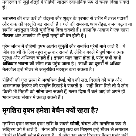
मनोरंजन से जुड़े क्षेत्रों में रोहिणी जातक स्वाभाविक रूप से चमक दिखा सकते
हैं।
स्वास्थ्य
की बात करें तो चंद्रमा और शुक्र के प्रभाव से शरीर में तरल पदार्थों
और कफ की प्रवृत्ति बढ़ सकती है। गले की समस्या, थायरॉइड, वजन बढ़ना या
हार्मोन असंतुलन जैसी चुनौतियां दिख सकती हैं। हालांकि आवाज में एक खास
मिठास
और आकर्षण भी इन्हीं ग्रहों की देन होती है।
प्रेम जीवन में रोहिणी वृषभ अत्यंत
जुनूनी
और समर्पित प्रेमी माने जाते हैं। ये
जीवनसाथी के लिए बहुत कुछ कर सकते हैं, लेकिन बदले में पूर्ण भावनात्मक
सुरक्षा और अधिकार चाहते हैं। इनका प्यार गहरा होता है, परंतु कभी कभी
अधिकार भावना
की सीमा तक पहुंच जाता है। साथी का दूसरों से अधिक
मेलजोल इन्हें भीतर से असुरक्षित महसूस करा सकता है।
रोहिणी की गुप्त छाया में अत्यधिक ईर्ष्या, भोग की लत, दिखावे की चाह और
भावनात्मक हेरफेर की प्रवृत्ति दिखाई दे सकती है। सही दिशा मिले तो ये लोग
किसी भी मिट्टी को
सोना
बना सकते हैं, गलत दिशा में चले जाएं तो अपने ही
भावनात्मक संसार में उलझ सकते हैं।
मृगशिरा वृषभ हमेशा बेचैन क्यों रहता है?
मृगशिरा वृषभ जातक वृषभ राशि के सबसे
खोजी
, चंचल और मानसिक रूप से
सक्रिय वर्ग में आते हैं। मंगल और वायु तत्व का मिश्रण इन्हें भीतर से लगातार
किसी न किसी खोज में रखता है। ये लोग एक जगह टिककर बैठना पसंद नहीं