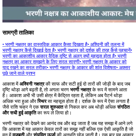
सामग्री तालिका
•
भरणी नक्षत्र का वास्तविक आकार कैसा दिखता है
•
अश्विनी की तुलना में
भरणी नक्षत्र कैसे दिखाई देता है
•
भरणी नक्षत्र को दर्शक की तरह कैसे पहचानें
•
भरणी का आकाशीय आकार वैदिक दृष्टि से अलग क्यों महसूस होता है
•
भरणी
नक्षत्र का आकार समझने के लिए सरल सारणी
•
भरणी नक्षत्र के आकार को
याद रखने का सरल तरीका
•
भरणी नक्षत्र के आकार की शांत विशेषता
•
अक्सर
पूछे जाने वाले प्रश्न
आकाश में
अश्विनी नक्षत्र
की साफ और सटी हुई दो तारों की जोड़ी के बाद जब
दृष्टि थोड़ा आगे बढ़ती है, तो अगला चरण
भरणी नक्षत्र
के रूप में सामने आता
है। आकाश अभी भी उसी क्षेत्र में केंद्रित रहता है, लेकिन अब पैटर्न थोड़ा
अधिक भरा हुआ और
स्थिर
सा महसूस होता है। दर्शक के रूप में ऐसा लगता है
जैसे राशि चक्र ने एक
सरल शुरुआत
से निकल कर अब थोड़ी अधिक
संगठित
और सधी हुई आकृति
का रूप ले लिया हो।
भरणी नक्षत्र को देखने का आनंद तब और बढ़ जाता है जब यह समझ में आने लगे
कि आकाश में यह आकार केवल तारों का समूह नहीं बल्कि एक ऐसी आकृति है जो
मन में
मजबूती
और
संयमित ऊर्जा
की अनुभूति छोड़ जाती है। एक बार यह आकार