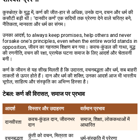
कुरुक्षेत्र के युद्ध में, कर्ण की जीत-हार से अधिक, उनके दान, वचन और धर्म की
कसौटी बड़ी थी। 'दानवीर कर्ण' एक सदियों तक प्रेरणा देने वाले चरित्र बने,
नैतिकता, मानवता और धर्म का संगम।
उनका आदर्श, to always keep promises, help others and never
forsake one's principles, even when the entire world stands in
opposition, जीवन का गहनतम शिक्षण बन गया। कवच-कुंडल की गाथा, युद्ध
की रणनीति, वचन की रक्षा, प्रत्येक घटना समाज के लिए आदर्श और चेतावनी
बनी।
कर्ण के जीवन से यह सीख मिलती है कि उदारता, वचनबद्धता और धर्म, सब बाहरी
ताकतों से ऊपर होते हैं। दान और धर्म की शक्ति, उनका आदर्श आज भी भारतीय
भूगोल, साहित्य और संस्कृति का अभिन्न हिस्सा है।
टेबल: कर्ण की विरासत, समाज पर प्रभाव
आदर्श
विस्तार और उदाहरण
वर्तमान प्रभाव
कवच-कुंडल दान, जीवनभर
समाज, शिक्षा, लोककथाओं में
दानवीरता
दान
आधारित
कुंती को वचन, मित्रता का
वचनबद्धता
धर्म-संस्कृति में प्रेरणा