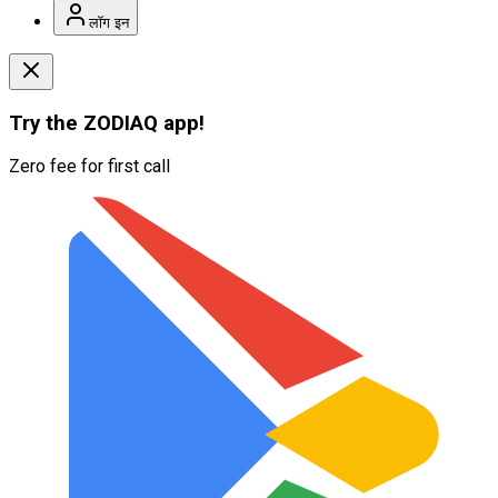
लॉग इन
Try the
ZODIAQ
app!
Zero fee for first call