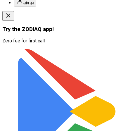
लॉग इन
Try the
ZODIAQ
app!
Zero fee for first call