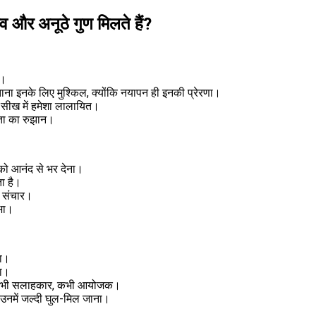
 और अनूठे गुण मिलते हैं?
ा।
िताना इनके लिए मुश्किल, क्योंकि नयापन ही इनकी प्रेरणा।
ा सीख में हमेशा लालायित।
ीनता का रुझान।
 को आनंद से भर देना।
ता है।
का संचार।
भा।
ना।
ता।
ीडर, कभी सलाहकार, कभी आयोजक।
 उनमें जल्दी घुल-मिल जाना।