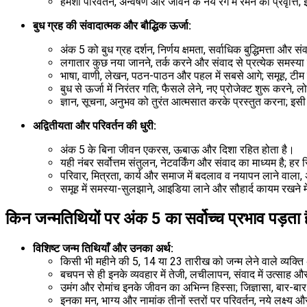
हमेशा परिवर्तन, अन्वेषण और जीवन के नये रंग में रमने की प्रवृत
बुध ग्रह की संवादात्मक और बौद्धिक ऊर्जा:
अंक 5 को बुध ग्रह दर्शन, निर्णय क्षमता, सर्वाधिक बुद्धिमत्ता और सं
लगातार कुछ नया जानने, तर्क करने और संवाद से प्रत्येक समस्या
भाषा, वाणी, लेखन, पठन-पाठन और पहल में सबसे आगे; समूह, टीम या
बुध से ऊर्जा में निरंतर गति; फैसले लेने, नए प्रोजेक्ट शुरू करने
ज्ञान, सूचना, अनुभव को तुरंत आत्मसात करके प्रस्तुत करना; इ
अद्वितीयता और परिवर्तन की धुरी:
अंक 5 के बिना जीवन एकरस, ऊबाऊ और दिशा रहित होता है।
यही नंबर सर्वोत्तम संतुलन, नेटवर्किंग और संवाद का माध्यम है; ह
परिवार, मित्रता, कार्य और समाज में बदलाव व नयापन लाने वाल
समूह में समस्या-सुलझाने, आइडिया लाने और सौहार्द कायम रखने में
किन जन्मतिथियों पर अंक 5 का सर्वोच्च प्रभाव पड़ता 
विशिष्ट जन्म तिथियाँ और उनका अर्थ:
किसी भी महीने की 5, 14 या 23 तारीख को जन्म लेने वाले व्यक्ति अं
बचपन से ही इनके व्यवहार में तेजी, लचीलापन, संवाद में उत्साह औ
उमंग और रोमांच इनके जीवन का अभिन्न हिस्सा; जिज्ञासा, बार-
इनका मन, भाग्य और नामांक तीनों स्तरों पर परिवर्तन, नये लक्ष्