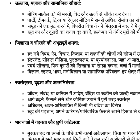
उल्लास, मज़ाक और सामाजिक सौहार्द:
बोरिंग माहौल को भी मस्ती, विट और ऊर्जा से जीवंत कर देना।
पार्टी, टीमवर्क, ट्रिप या रेगुलर मीटिंग में सबसे अधिक रोमांच का 
समूह को एकजुट करने में, विपरीत विचारों को मित्रता में बदलने मे
खुद का और दूसरों का तनाव दूर करने, हल्केपन से गंभीर मुद्दों को
जिज्ञासा व सीखने की अभूतपूर्व क्षमता:
हर नये विषय, ऐप, विचार, किताब, या तकनीकी चीजों की खोज में उ
इंटरनेट, सोशल मीडिया, पुस्तकालय, या प्रयोगशाला, जहां अध्यात, 
स्वयं सीखना, फिर दूसरों को सिखाना या साझा करना; चर्चा में मा
विज्ञान, रहस्य, भाषा, मनोविज्ञान या सामाजिक परिवर्तन, हर क्षेत्र 
स्वतंत्रता, दृढ़ता और आत्मनिर्भरता:
जीवन, संबंध, या करियर में आदेश, बंदिश या रूटीन को जल्दी नका
आगे बढ़ने, फैसले लेने और जोखिम उठाने में पूरी तरह स्वतंत्र।
अधिकार, आत्म-अभिव्यक्ति में किसी भी बंदिश का विरोध।
खुद की पहचान, अपने करियर/पारिवारिक फैसले अपने हिसाब से
भावनाओं में गहनता और छुपी जटिलता:
मुस्कराहट या ऊर्जा के पीछे कभी-कभी अकेलापन, चिंता या गहन वि
मित्रता में खुले मगर सबसे निजी बातें केवल चुनी साझेदारों से ही