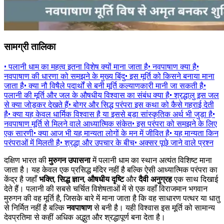
सामग्री तालिका
•
पलानी धाम का महत्व इतना विशेष क्यों माना जाता है
•
नवपाषाण क्या है
•
नवपाषाण की धारणा को समझने के मुख्य बिंदु
•
इस मूर्ति को किसने बनाया माना
जाता है
•
क्या नौ विषैले पदार्थों से बनी मूर्ति कल्याणकारी मानी जा सकती है
•
पलानी की मूर्ति और जल के औषधीय विश्वास का संबंध क्या है
•
श्रद्धालु इस जल
से क्या जोड़कर देखते हैं
•
बोगर और सिद्ध परंपरा इस कथा को कैसे गहराई देती
है
•
क्या यह केवल धार्मिक विश्वास है या इससे बड़ा सांस्कृतिक अर्थ भी जुड़ा है
•
नवपाषाण मूर्ति से मिलने वाले आध्यात्मिक संकेत
•
इस परंपरा को समझने के लिए
एक सारणी
•
क्या आज भी यह मान्यता लोगों के मन में जीवित है
•
यह मान्यता किन
परंपराओं में मिलती है
•
श्रद्धा और उपचार के बीच
•
अक्सर पूछे जाने वाले प्रश्न
दक्षिण भारत की
मुरुगन उपासना
में पलानी धाम का स्थान अत्यंत विशिष्ट माना
जाता है। यह केवल एक प्रसिद्ध मंदिर नहीं है बल्कि ऐसी आध्यात्मिक परंपरा का
केंद्र है जहाँ
भक्ति
,
सिद्ध ज्ञान
,
औषधीय दृष्टि
और
दैवी अनुग्रह
एक साथ दिखाई
देते हैं। पलानी की सबसे चर्चित विशेषताओं में से एक वहाँ विराजमान भगवान
मुरुगन की वह मूर्ति है, जिसके बारे में माना जाता है कि वह साधारण पत्थर या धातु
से निर्मित नहीं है बल्कि
नवपाषाण
से बनी है। यही विश्वास इस मूर्ति को सामान्य
देवप्रतिमा से कहीं अधिक अद्भुत और श्रद्धापूर्ण बना देता है।